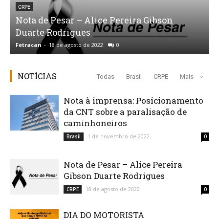
CRPE
Nota de Pesar – Alice Pereira Gibson
Duarte Rodrigues
Fetracan
-
18 de agosto de 2022
0
f
NOTÍCIAS
Todas
Brasil
CRPE
Mais
Nota à imprensa: Posicionamento
da CNT sobre a paralisação de
caminhoneiros
1 de novembro de 2022
Brasil
0
Nota de Pesar – Alice Pereira
Gibson Duarte Rodrigues
18 de agosto de 2022
CRPE
0
DIA DO MOTORISTA