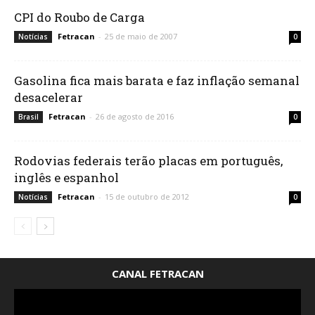
CPI do Roubo de Carga
Fetracan
-
25 de maio de 2007
Notícias
0
Gasolina fica mais barata e faz inflação semanal
desacelerar
Fetracan
-
26 de agosto de 2016
Brasil
0
Rodovias federais terão placas em português,
inglês e espanhol
Fetracan
-
15 de outubro de 2012
Notícias
0
CANAL FETRACAN